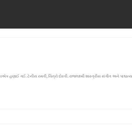
ી એકાએક હણાઈ ગઈ. ટેનીસ રમતી, ચિત્રો દોરતી. રાજલક્ષ્મી શાસ્ત્રીય સંગીત અને પાશ્ચ