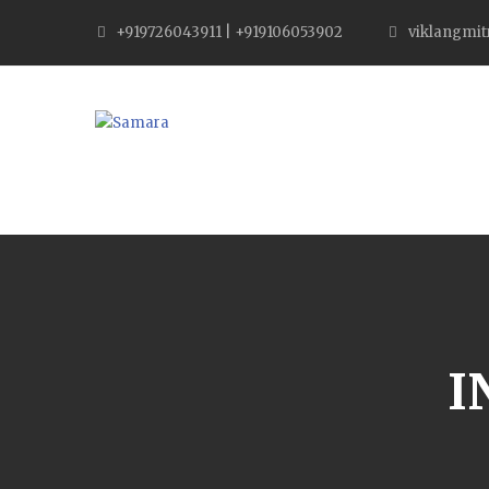
+919726043911 | +919106053902
viklangmi
I