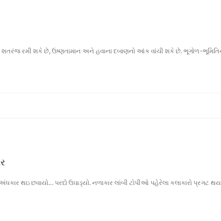
ે શતરંજ રમી શકે છે, ઉષ્ણતામાન અને હવાના દબાણનો આંક વાંચી શકે છે. ભૂગોળ-ભૂમિતિનું
ાર
ધકાર થઇ છવાયો… પરદો ઉઘાડ્યો. નળાકાર લાંબી ટોપીઓ પહેરેલા કલાકારો પ્રગટ થયા. 