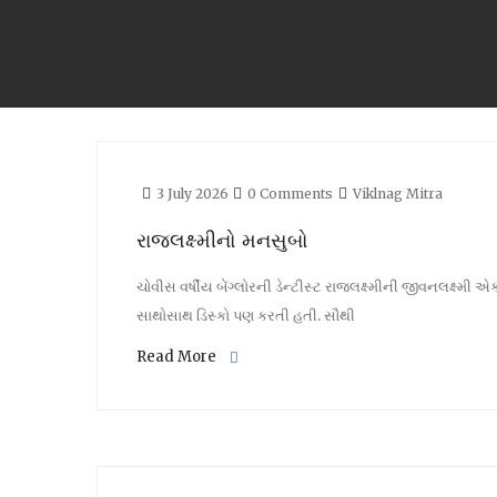
3 July 2026
0 Comments
Viklnag Mitra
રાજલક્ષ્મીનો મનસુબો
ચોવીસ વર્ષીય બેંગ્લોરની ડેન્ટીસ્ટ રાજલક્ષ્મીની જીવનલક્ષ્મ
સાથોસાથ ડિસ્કો પણ કરતી હતી. સૌથી
Read More