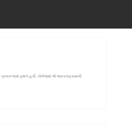
ાત્ય નૃત્યકળામાં કુશળ હતી. કોલેજમાં એ ભારતનાટ્યમની