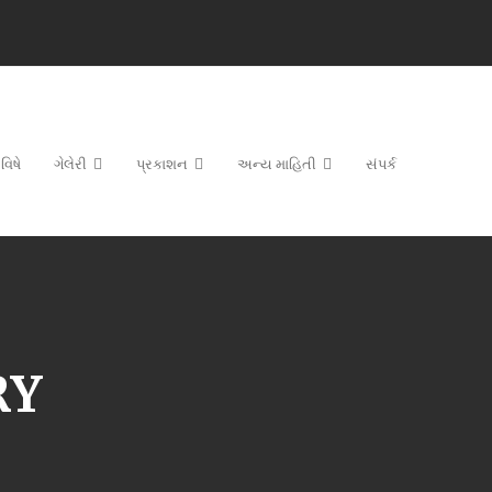
વિષે
ગેલેરી
પ્રકાશન
અન્ય માહિતી
સંપર્ક
RY