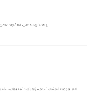
 જ્ઞાન પણ તેમને સુલભ બન્યું છે. આવું
ગીત-સંગીત અને પ્રતિ ક્ષણે બદલાતી રંગબેરંગી લાઈટ્સ વચ્ચે