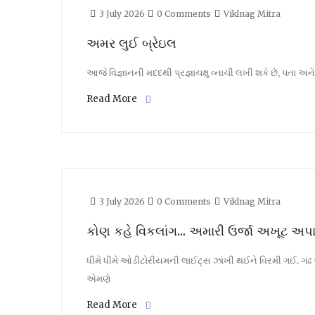
3 July 2026
0 Comments
Viklnag Mitra
અમર લુઈ બ્રેઇલ
આજે વિજ્ઞાનની મદદથી પ્રજ્ઞાચક્ષુ વ્નાચી લખી શકે છે, પતા અન
Read More
3 July 2026
0 Comments
Viklnag Mitra
કોણ કહે વિકલાંગ… અમારી ઉર્જા અખૂટ અપ
ધીમે ધીમે ઓડીટોરીયમની લાઈટ્સ ઝાંખી થઈને વિરમી ગઈ. ગઢ અં
એમણે
Read More