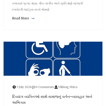
કલાકારો પ્રગટ થયા. ગીત-સંગીત અને પ્રતિ ક્ષણે બદલાતી
રંગબેરંગી લાઈટ્સ વચ્ચે એમણે
Read More
3 July 2026
0 Comments
Viklnag Mitra
દિવ્યાંગ વ્યક્તિઓ સાથે સમાજનું વર્તન-વ્યવહાર અને
અભિગમ