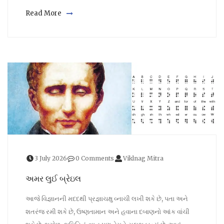
Read More
3 July 2026
0 Comments
Viklnag Mitra
અમર લુઈ બ્રેઇલ
આજે વિજ્ઞાનની મદદથી પ્રજ્ઞાચક્ષુ વ્નાચી લખી શકે છે, પતા અને
શતરંજ રમી શકે છે, ઉષ્ણતામાન અને હવાના દબાણનો આંક વાંચી