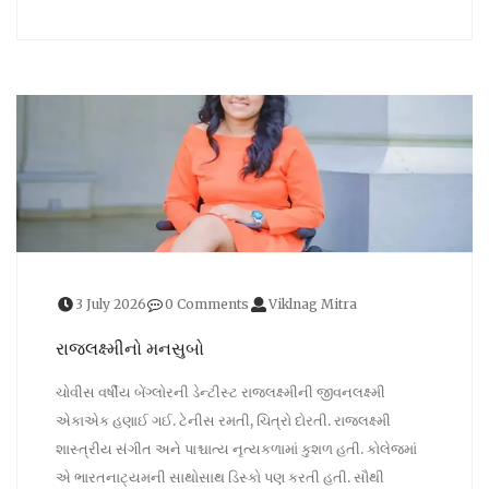
3 July 2026
0 Comments
Viklnag Mitra
રાજલક્ષ્મીનો મનસુબો
ચોવીસ વર્ષીય બેંગ્લોરની ડેન્ટીસ્ટ રાજલક્ષ્મીની જીવનલક્ષ્મી
એકાએક હણાઈ ગઈ. ટેનીસ રમતી, ચિત્રો દોરતી. રાજલક્ષ્મી
શાસ્ત્રીય સંગીત અને પાશ્ચાત્ય નૃત્યકળામાં કુશળ હતી. કોલેજમાં
એ ભારતનાટ્યમની સાથોસાથ ડિસ્કો પણ કરતી હતી. સૌથી