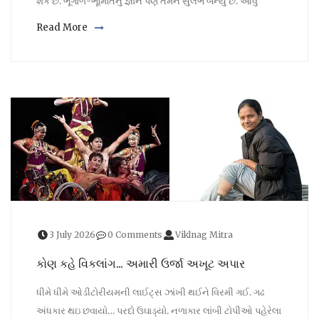
શકે છે. ભૂગોળ-ભૂમિતિનું જ્ઞાન પણ તેમને સુલભ બન્યું છે. આવું
Read More
3 July 2026
0 Comments
Viklnag Mitra
કોણ કહે વિકલાંગ… અમારી ઉર્જા અખૂટ અપાર
ધીમે ધીમે ઓડીટોરીયમની લાઈટ્સ ઝાંખી થઈને વિરમી ગઈ. ગઢ
અંધકાર થઇ છવાયો… પરદો ઉઘાડ્યો. નળાકાર લાંબી ટોપીઓ પહેરેલા