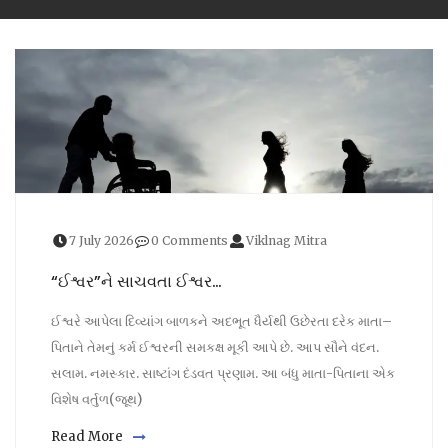
7 July 2026
0 Comments
Viklnag Mitra
“ઈશ્વર”ને સાચવતા ઈશ્વર…
ઈશ્વરે આપેલા દિવ્યાંગ બાળકને અદભૂત ધૈર્યથી ઉછેરતા દરેક માતા–
પિતાને તેમનું કર્મ ઈશ્વરની સમકક્ષ મૂકી આપે છે. આપ સૌને વંદન.
સલામ. નમસ્કાર. સાષ્ટાંગ દંડવત પ્રણામ. આ બંધુ માતા-પિતાના એક
વિશેષ વર્તુળ(જૂથ)
Read More